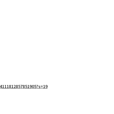
434111812857851905?s=19