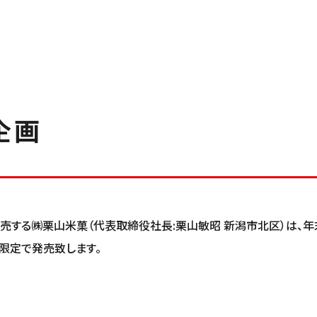
企画
売する㈱栗山米菓（代表取締役社長:栗山敏昭 新潟市北区）は、年末
期間限定で発売致します。