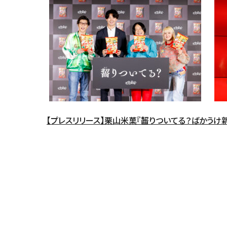
【プレスリリース】栗山米菓『齧りついてる？ばかうけ