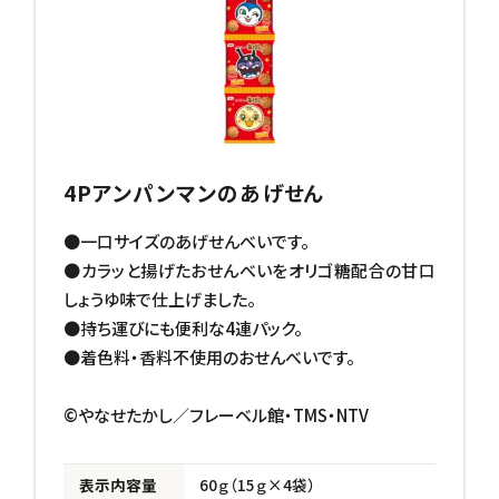
4Pアンパンマンのあげせん
●一口サイズのあげせんべいです。
●カラッと揚げたおせんべいをオリゴ糖配合の甘口
しょうゆ味で仕上げました。
●持ち運びにも便利な4連パック。
●着色料・香料不使用のおせんべいです。
©やなせたかし／フレーベル館・TMS・NTV
表示内容量
60ｇ（15ｇ×4袋）