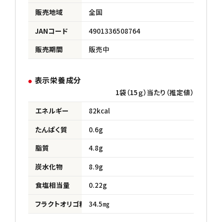
販売地域
全国
JANコード
4901336508764
販売期間
販売中
表示栄養成分
1袋（15ｇ）当たり（推定値）
エネルギー
82kcal
たんぱく質
0.6g
脂質
4.8g
炭水化物
8.9g
食塩相当量
0.22g
フラクトオリゴ糖
34.5㎎