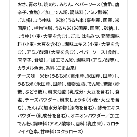
おさ、青のり、焼のり、みりん、ペパーソース（食酢、唐
辛子、食塩）／加工でん粉、調味料（アミノ酸等）
ごま揚しょうゆ味 米粉（うるち米（豪州産、国産、米
国産））、植物油脂、うるち米（米国産、国産）、砂糖、し
ょうゆ（小麦・大豆を含む）、ごま、はちみつ、発酵調味
料（小麦・大豆を含む）、調味エキス（小麦・大豆を含
む）、アミノ酸液（大豆を含む）、ペパーソース（食酢、
唐辛子、食塩）／加工でん粉、調味料（アミノ酸等）、
カラメル色素、香料（ごま由来）
チーズ味 米粉（うるち米（豪州産、米国産、国産））、
うるち米（米国産、国産）、植物油脂、でん粉、糖類（砂
糖、ぶどう糖）、粉末油脂（乳成分・大豆を含む）、食
塩、チーズパウダー、粉末しょうゆ（小麦・大豆を含
む）、たんぱく加水分解物（豚肉を含む）、酵母エキス
パウダー（乳成分を含む）、オニオンパウダー／加工
でん粉、調味料（アミノ酸等）、香料（乳由来）、カロチ
ノイド色素、甘味料（スクラロース）