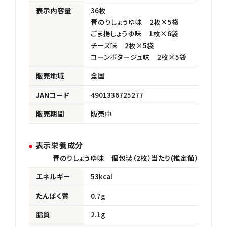
表示内容量
36枚
青のりしょうゆ味 2枚×5袋
ごま揚しょうゆ味 1枚×6袋
チーズ味 2枚×5袋
コーンポタージュ味 2枚×5袋
販売地域
全国
JANコード
4901336725277
販売期間
販売中
表示栄養成分
青のりしょうゆ味 個包装（2枚）当たり(推定値）
エネルギー
53kcal
たんぱく質
0.7g
脂質
2.1g